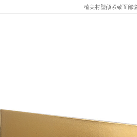
植美村塑颜紧致面部