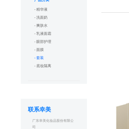
- 精华液
- 洗面奶
- 爽肤水
- 乳液面霜
- 眼部护理
- 面膜
- 套装
- 底妆隔离
联系幸美
广东幸美化妆品股份有限公
司