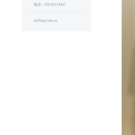
电话：020-81114447
it@hbgd.com.cn